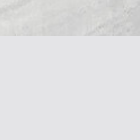
Галерея & Блог
Контакты
Галерея работ
+7 916 362 0408
Блог
alena@khazanova.ru
Социальные сети
Подписка на новости