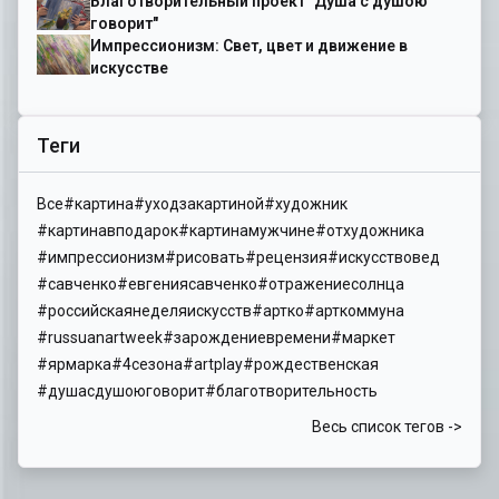
Благотворительный проект "Душа с душою
говорит"
Импрессионизм: Свет, цвет и движение в
искусстве
Теги
Все
#картина
#уходзакартиной
#художник
#картинавподарок
#картинамужчине
#отхудожника
#импрессионизм
#рисовать
#рецензия
#искусствовед
#савченко
#евгениясавченко
#отражениесолнца
#российскаянеделяискусств
#артко
#арткоммуна
#russuanartweek
#зарождениевремени
#маркет
#ярмарка
#4сезона
#artplay
#рождественская
#душасдушоюговорит
#благотворительность
Весь список тегов ->