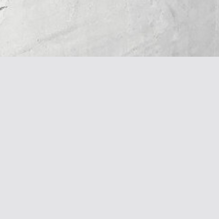
Галерея & Блог
Контакты
Галерея работ
+7 916 362 0408
Блог
alena@khazanova.ru
Социальные сети
Подписка на новости