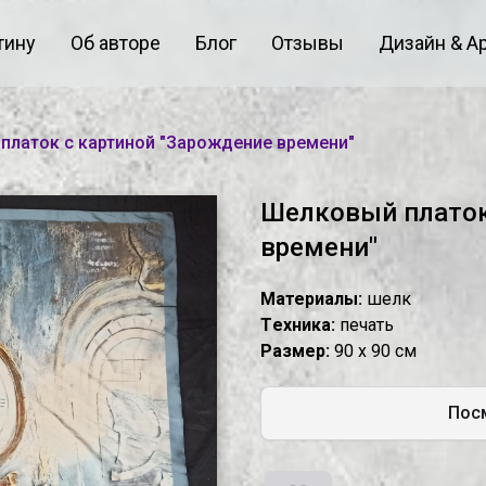
тину
Об авторе
Блог
Отзывы
Дизайн & А
платок с картиной "Зарождение времени"
Шелковый платок
времени"
Материалы:
шелк
Tехника:
печать
Размер:
90 х 90 см
Посм