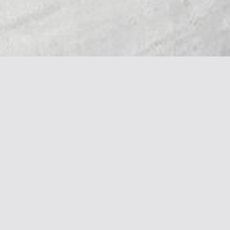
Галерея & Блог
Контакты
Социальные сет
Галерея работ
+7 916 362 0408
Блог
alena@khazanova.ru
Подписка на новости
Подписаться
Согласен с
политикой обработки
персональных
данных
© 2018 - 2026 Алена Хазанова