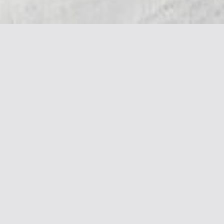
Галерея & Блог
Контакты
Галерея работ
+7 916 362 0408
Блог
alena@khazanova.ru
Социальные сети
Подписка на новости
Подписаться
Согласен с
политикой обработки
персональных