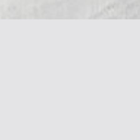
Галерея & Блог
Контакты
Галерея работ
+7 916 362 0408
Блог
alena@khazanova.ru
Социальные сети
Подписка на новости
Подписаться
Согласен с
политикой обработки
персональных