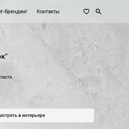
рт-брендинг
Контакты
к"
 паста
отреть в интерьере