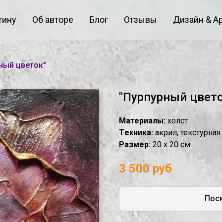
тину
Об авторе
Блог
Отзывы
Дизайн & А
ный цветок"
"Пурпурный цвето
Материалы:
холст
Tехника:
акрил, текстурная
Размер:
20 х 20 см
3 500 руб
Посм