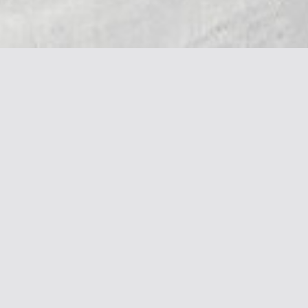
Галерея & Блог
Контакты
Социальные сет
Галерея работ
+7 916 362 0408
Блог
alena@khazanova.ru
Подписка на новости
Подписаться
Согласен с
политикой обработки
персональных
данных
© 2018 - 2026 Алена Хазанова