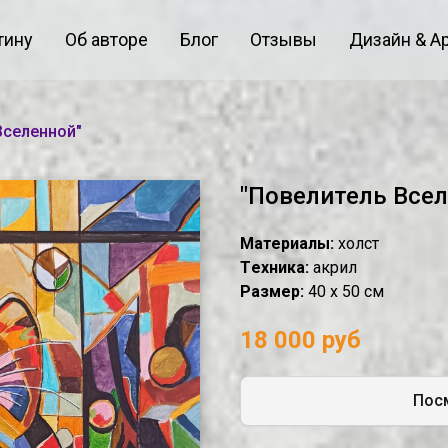
тину
Об авторе
Блог
Отзывы
Дизайн & А
Вселенной"
"Повелитель Всел
Материалы:
холст
Tехника:
акрил
Размер:
40 х 50 см
18 000 руб
Посм