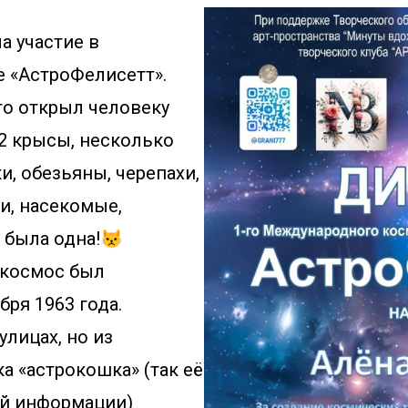
В апреле 2024 г. картина приняла участие в 
 «АстроФелисетт».
о открыл человеку 
2 крысы, несколько 
, обезьяны, черепахи, 
и, насекомые, 
 была одна!😾
космос был 
ря 1963 года.
лицах, но из 
 «астрокошка» (так её 
й информации) 