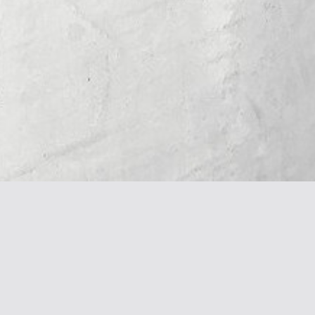
Галерея & Блог
Контакты
Галерея работ
+7 916 362 0408
Блог
alena@khazanova.ru
Социальные сети